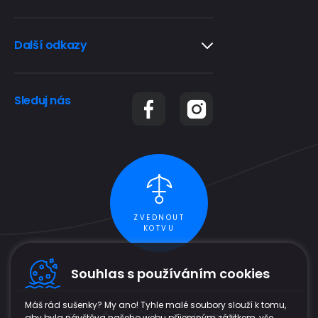
Další odkazy
Sleduj nás
ZVEDNOUT
KOTVU
Souhlas s používáním cookies
Máš rád sušenky? My ano! Tyhle malé soubory slouží k tomu,
aby byla návštěva našeho webu příjemným zážitkem, vše