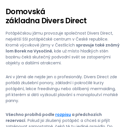
Domovská
základna Divers Direct
Potápěčskou jámu provozuje společnost Divers Direct,
největší SSI potápěčské centrum v České republice.
Kromě výcvikové jámy v Čestlicích
spravuje také známý
lom Borek na Vysočině
, kde už místo hladkých stěn
bazénu čeká skutečný podvodní svět se zatopenými
objekty a dalšími atrakcemi.
Ani v jámě ale nejde jen o profesionály. Divers Direct zde
pořádá zkušební ponory, základní i pokročilé kurzy
potápění, lekce freedivingu nebo oblíbený mermaiding,
při kterém si děti vyzkouší plavání s monoploutví mořské
panny.
Všechno probíhá podle
rozpisu
a předchozích
rezervací.
Pokud jsi zkušený potápěč a chceš si přijít
zatrénovat samostatně, čeká tě tu jediné pravidlo. Do