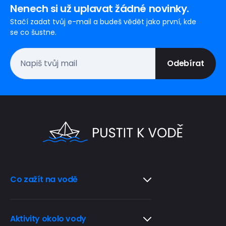
Nenech si už uplavat žádné novinky.
Stačí zadat tvůj e-mail a budeš vědět jako první, kde
se co šustne.
Ponechte
toto pole
prázdné.
Co zažít na vodě
Aktivity okolo vody