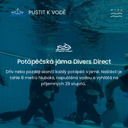
Potápěčská jáma Divers Direct
Dřív nebo později skončí každý potápěč v jámě. Naštěstí je
tahle 8 metrů hluboká, napuštěná vodou a vyhřátá na
příjemných 29 stupňů.