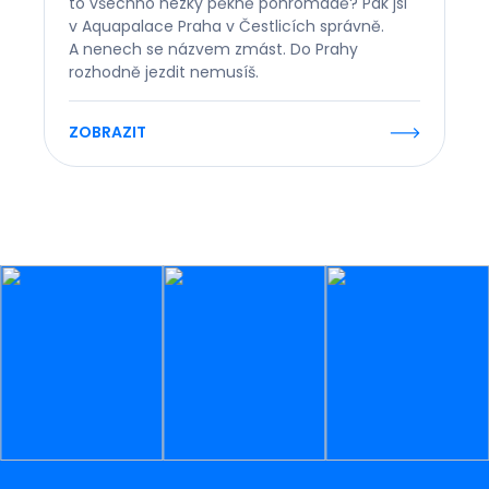
to všechno hezky pěkně pohromadě? Pak jsi
v Aquapalace Praha v Čestlicích správně.
A nenech se názvem zmást. Do Prahy
rozhodně jezdit nemusíš.
ZOBRAZIT