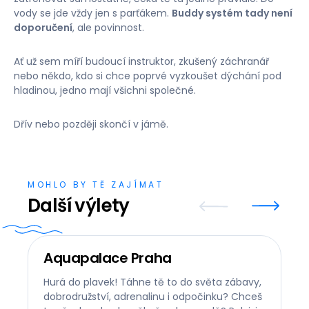
vody se jde vždy jen s parťákem.
Buddy systém tady není
doporučení
, ale povinnost.
Ať už sem míří budoucí instruktor, zkušený záchranář
nebo někdo, kdo si chce poprvé vyzkoušet dýchání pod
hladinou, jedno mají všichni společné.
Dřív nebo později skončí v jámě.
MOHLO BY TĚ ZAJÍMAT
Další výlety
Aquapalace Praha
Hurá do plavek! Táhne tě to do světa zábavy,
dobrodružství, adrenalinu i odpočinku? Chceš