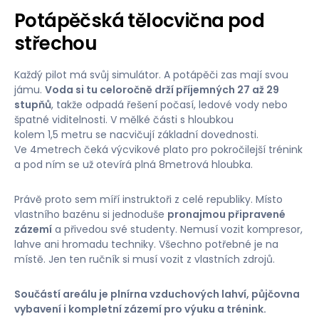
Potápěčská tělocvična pod
střechou
Každý pilot má svůj simulátor. A potápěči zas mají svou
jámu.
Voda si tu celoročně drží příjemných 27 až 29
stupňů
, takže odpadá řešení počasí, ledové vody nebo
špatné viditelnosti. V mělké části s hloubkou
kolem 1,5 metru se nacvičují základní dovednosti.
Ve 4metrech čeká výcvikové plato pro pokročilejší trénink
a pod ním se už otevírá plná 8metrová hloubka.
Právě proto sem míří instruktoři z celé republiky. Místo
vlastního bazénu si jednoduše
pronajmou připravené
zázemí
a přivedou své studenty. Nemusí vozit kompresor,
lahve ani hromadu techniky. Všechno potřebné je na
místě. Jen ten ručník si musí vozit z vlastních zdrojů.
Součástí areálu je plnírna vzduchových lahví, půjčovna
vybavení i kompletní zázemí pro výuku a trénink.