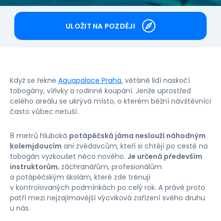
ULOŽIT NA POZDĚJI
Když se řekne
Aquapalace Praha
, většině lidí naskočí
tobogány, vířivky a rodinné koupání. Jenže uprostřed
celého areálu se ukrývá místo, o kterém běžní návštěvníci
často vůbec netuší.
8 metrů hluboká
potápěčská jáma neslouží náhodným
kolemjdoucím
ani zvědavcům, kteří si chtějí po cestě na
tobogán vyzkoušet něco nového.
Je určená především
instruktorům
, záchranářům, profesionálům
a potápěčským školám, které zde trénují
v kontrolovaných podmínkách po celý rok. A právě proto
patří mezi nejzajímavější výcviková zařízení svého druhu
u nás.